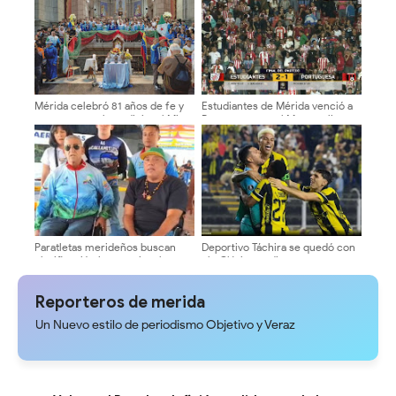
2026
Mérida celebró 81 años de fe y
Estudiantes de Mérida venció a
esperanza en la tradicional Misa
Portuguesa en el Metropolitano
del Deporte
de Zumba
Paratletas merideños buscan
Deportivo Táchira se quedó con
clasificación internacional en
el «Clásico andino»
Caracas
Reporteros de merida
Un Nuevo estilo de periodismo Objetivo y Veraz