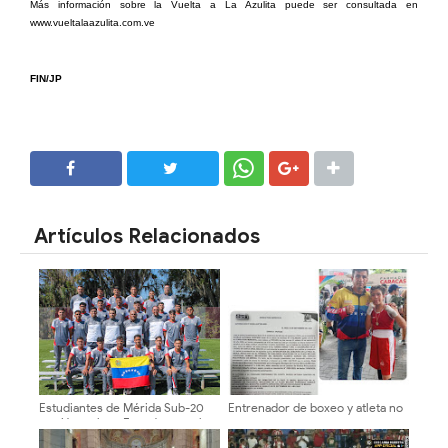
Más información sobre la Vuelta a La Azulita puede ser consultada en
www.vueltalaazulita.com.ve
FIN/JP
SHARE
SHARE
Artículos Relacionados
Estudiantes de Mérida Sub-20
Entrenador de boxeo y atleta no
partió rumbo a Ecuador para la
cuentan con recursos
Copa CONMEBOL Libertadores
económicos para viajar a Bolivia