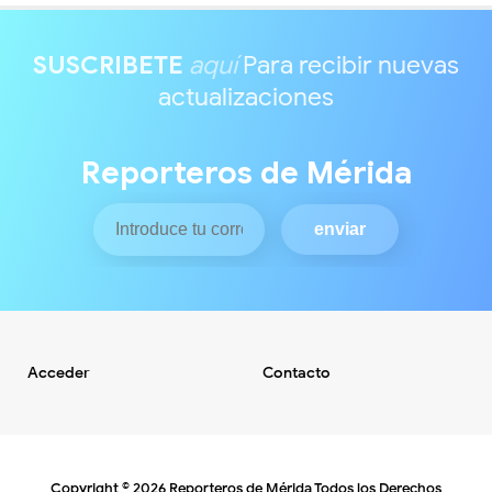
SUSCRIBETE
aquí
Para recibir nuevas
actualizaciones
Reporteros de Mérida
Acceder
Contacto
Copyright ©
2026
Reporteros de Mérida
Todos los Derechos