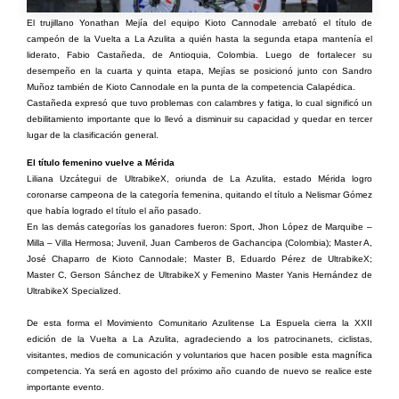
El trujillano Yonathan Mejía del equipo Kioto Cannodale arrebató el título de
campeón de la Vuelta a La Azulita a quién hasta la segunda etapa mantenía el
liderato, Fabio Castañeda, de Antioquia, Colombia. Luego de fortalecer su
desempeño en la cuarta y quinta etapa, Mejías se posicionó junto con Sandro
Muñoz también de Kioto Cannodale en la punta de la competencia Calapédica.
Castañeda expresó que tuvo problemas con calambres y fatiga, lo cual significó un
debilitamiento importante que lo llevó a disminuir su capacidad y quedar en tercer
lugar de la clasificación general.
El título femenino vuelve a Mérida
Liliana Uzcátegui de UltrabikeX, oriunda de La Azulita, estado Mérida logro
coronarse campeona de la categoría femenina, quitando el título a Nelismar Gómez
que había logrado el título el año pasado.
En las demás categorías los ganadores fueron: Sport, Jhon López de Marquibe –
Milla – Villa Hermosa; Juvenil, Juan Camberos de Gachancipa (Colombia); Master A,
José Chaparro de Kioto Cannodale; Master B, Eduardo Pérez de UltrabikeX;
Master C, Gerson Sánchez de UltrabikeX y Femenino Master Yanis Hernández de
UltrabikeX Specialized.
De esta forma el Movimiento Comunitario Azulitense La Espuela cierra la XXII
edición de la Vuelta a La Azulita, agradeciendo a los patrocinanets, ciclistas,
visitantes, medios de comunicación y voluntarios que hacen posible esta magnífica
competencia. Ya será en agosto del próximo año cuando de nuevo se realice este
importante evento.