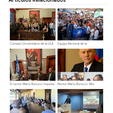
Artículos Relacionados
Consejo Universitario de la ULA
Equipo Rectoral de la
denuncia política salarial
“Transformación Universitaria”
discriminatoria y exige salario
se inscribió en la ULA con acto
digno, no bonos
histórico de participación
El rector Mario Bonucci impulsa
Rector Mario Bonucci: Mis
el Vicerrectorado de Extensión
candidatos son Dr. Manuel
Morocoima, Prof. Juan Carlos
Rivero y Juan Carlos Pacheco