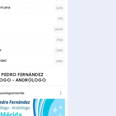
ricana
(625)
(91)
(6041)
(763)
s
(1159)
idad
(680)
 PEDRO FERNÁNDEZ
OGO - ANDRÓLOGO