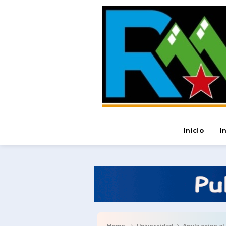
Inicio
I
Home
Universidad
Apula exige al Gob