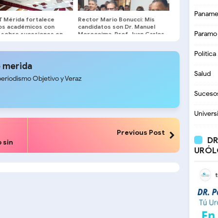
Paname
T Mérida fortalece
Rector Mario Bonucci: Mis
los académicos con
candidatos son Dr. Manuel
Paramo
a sobre sucesiones en
Morocoima, Prof. Juan Carlos
ultad de Derecho de la
Rivero y Juan Carlos Pacheco
Política
 merida
Salud
periodismo Objetivo y Veraz
Suceso
Univers
Previous Post
DR
 sin
URÓL