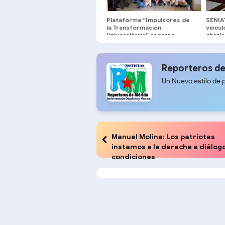
Plataforma “Impulsores de
SENIA
la Transformación
víncu
Universitaria” recorre
charl
facultades y escuelas de la
la Fac
ULA
ULA*
Reporteros de
Un Nuevo estilo de 
Manuel Molina: Los patriotas
instamos a la derecha a diálogo
condiciones