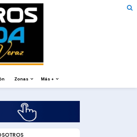
ón
Zonas
Más +
OSOTROS