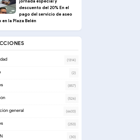
jornada especial y
descuento del 20% En el
pago del servicio de aseo
 en la Plaza Belén
ECCIONES
dad
(1314)
e
(2)
es
(857)
ión
(526)
ción general
(6633)
es
(253)
ON
(30)