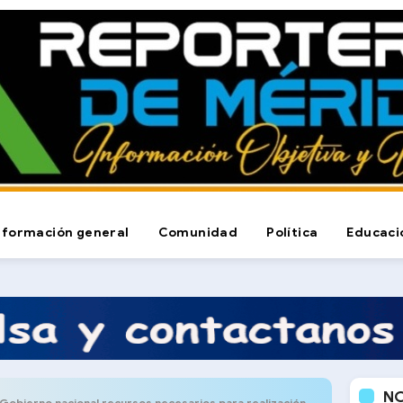
nformación general
Comunidad
Política
Educaci
N
ierno nacional recursos necesarios para realización de cursos intensivos