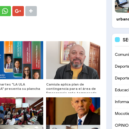
urbano
S
Comuni
Deport
Deport
martes "LA ULA
Camiula aplica plan de
A" presenta su plancha
contingencia para el área de
Educac
Emergencia ante temporada
vacacional
Informa
Mocoti
OPINI