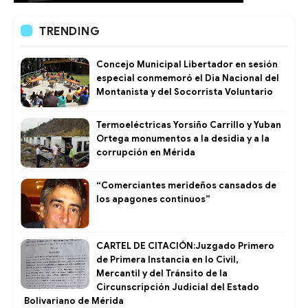
TRENDING
Concejo Municipal Libertador en sesión
especial conmemoró el Dia Nacional del
Montanista y del Socorrista Voluntario
Termoeléctricas Yorsiño Carrillo y Yuban
Ortega monumentos a la desidia y a la
corrupción en Mérida
“Comerciantes merideños cansados de
los apagones continuos”
CARTEL DE CITACIÓN:Juzgado Primero
de Primera Instancia en lo Civil,
Mercantil y del Tránsito de la
Circunscripción Judicial del Estado
Bolivariano de Mérida