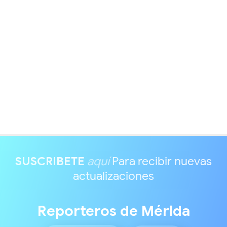
SUSCRIBETE
aquí
Para recibir nuevas
actualizaciones
Reporteros de Mérida