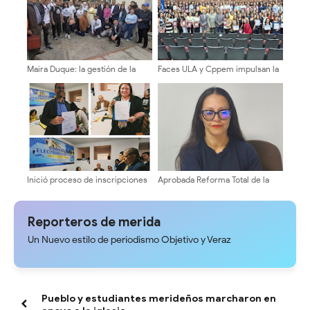
Maira Duque: la gestión de la
Faces ULA y Cppem impulsan la
secretaría de la ULA será abierta
formación contable con entrega
y transparente
de certificados a 160
participantes
Inició proceso de inscripciones
Aprobada Reforma Total de la
de candidatos a decanos en la
Ordenanza de Cementerios en
ULA
el Municipio Libertador ​
Reporteros de merida
Un Nuevo estilo de periodismo Objetivo y Veraz
Pueblo y estudiantes merideños marcharon en