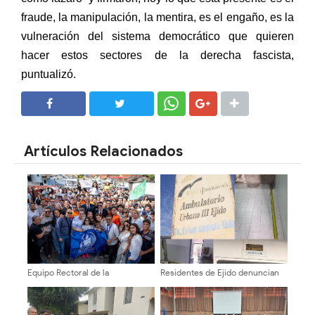
fraude, la manipulación, la mentira, es el engaño, es la
vulneración del sistema democrático que quieren
hacer estos sectores de la derecha fascista,
puntualizó.
SHARE
SHARE
Artículos Relacionados
Equipo Rectoral de la
Residentes de Ejido denuncian
“Transformación Universitaria”
paralización del Ambulatorio
se inscribió en la ULA con acto
Urbano III
histórico de participación