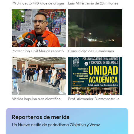
PNB incautó 470 kilos de drogas
Luis Millán: más de 23 millones
en Bailadores
de dólares en recursos y Mérida
sumida entre oscuridad y
huecos
Protección Civil Mérida reportó
Comunidad de Guayabones
afectaciones leves en cinco
denuncia abandono y exige
municipios
respuestas a la alcaldía
Mérida impulsa ruta científica
Prof. Alexander Bustamante: La
para la juventud en Cidata
transformación universitaria
comienza en sus Escuelas y
Facultades
Reporteros de merida
Un Nuevo estilo de periodismo Objetivo y Veraz