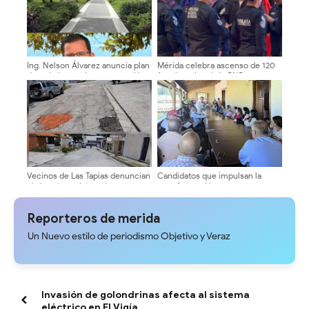
Ing. Nelson Álvarez anuncia plan
Mérida celebra ascenso de 120
de trabajo para la recuperación
funcionarios de la PNB
de la Plaza Bolívar de Mérida
Vecinos de Las Tapias denuncian
Candidatos que impulsan la
el abandono vial y exigen
transformación avanzan en su
asfaltado urgente
agenda de encuentros
universitarios
Reporteros de merida
Un Nuevo estilo de periodismo Objetivo y Veraz
Invasión de golondrinas afecta al sistema
eléctrico en El Vigía