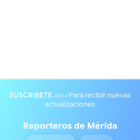
SUSCRIBETE
aquí
Para recibir nuevas
actualizaciones
Reporteros de Mérida