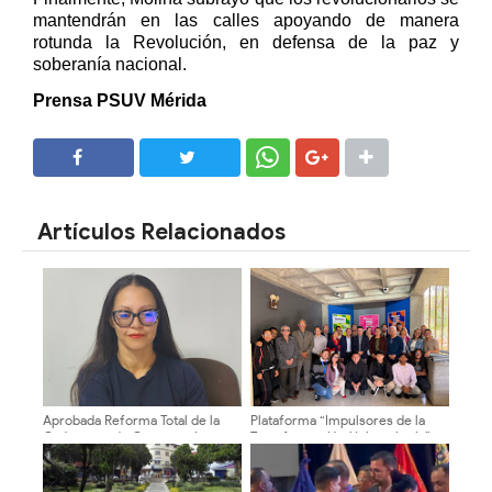
mantendrán en las calles apoyando de manera
rotunda la Revolución, en defensa de la paz y
soberanía nacional.
Prensa PSUV Mérida
SHARE
SHARE
Artículos Relacionados
Aprobada Reforma Total de la
Plataforma “Impulsores de la
Ordenanza de Cementerios en
Transformación Universitaria”
el Municipio Libertador ​
recorre facultades y escuelas
de la ULA