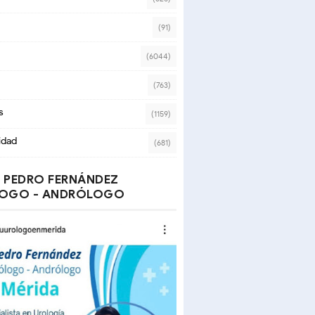
(91)
(6044)
(763)
s
(1159)
idad
(681)
 PEDRO FERNÁNDEZ
OGO - ANDRÓLOGO