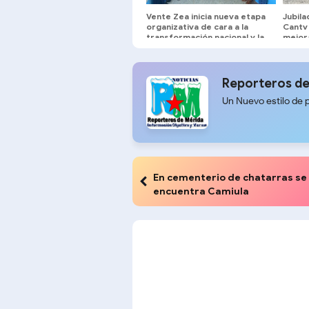
Vente Zea inicia nueva etapa
Jubil
organizativa de cara a la
Cantv
transformación nacional y la
mejora
renovación de poderes
servi
Reporteros de
Un Nuevo estilo de 
En cementerio de chatarras se
encuentra Camiula