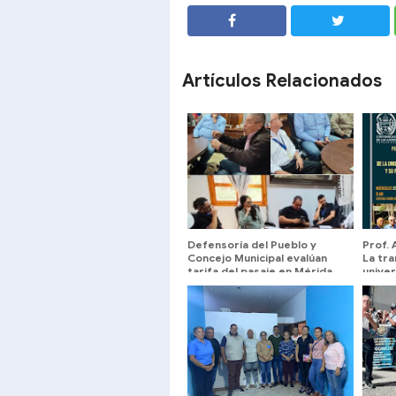
SHARE
SHARE
Artículos Relacionados
Defensoría del Pueblo y
Prof.
Concejo Municipal evalúan
La tr
tarifa del pasaje en Mérida
univer
sus Es