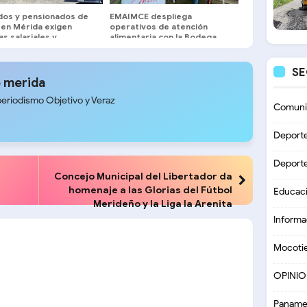
ados y pensionados de
EMAIMCE despliega
 en Mérida exigen
operativos de atención
s salariales y
alimentaria con la Bodega
cios médicos
Móvil en tres sectores de
Campo Elías
S
 merida
periodismo Objetivo y Veraz
Comuni
Deport
Deport
Concejo Municipal del Libertador da
homenaje a las Glorias del Fútbol
Educac
Merideño y la Liga la Arenita
Informa
Mocoti
OPINI
Paname