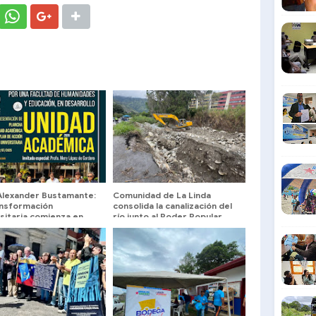
 Alexander Bustamante:
Comunidad de La Linda
ansformación
consolida la canalización del
sitaria comienza en
río junto al Poder Popular
cuelas y Facultades