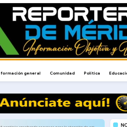
nformación general
Comunidad
Política
Educaci
N
continúa aprobando recursos para la atención de emergencias