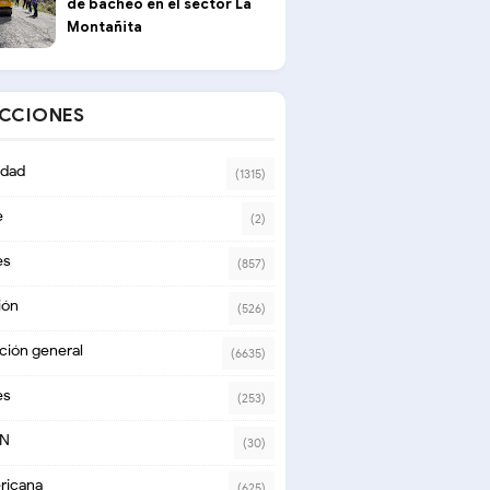
de bacheo en el sector La
Montañita
ECCIONES
dad
(1315)
e
(2)
es
(857)
ión
(526)
ción general
(6635)
es
(253)
ON
(30)
ricana
(625)