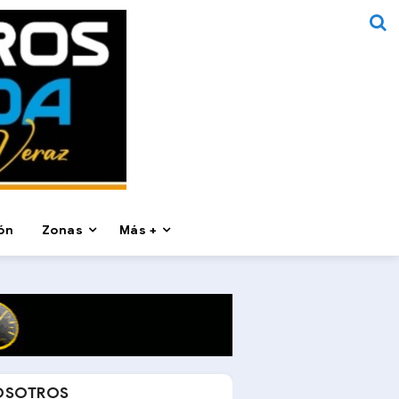
ón
Zonas
Más +
OSOTROS