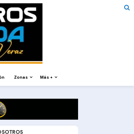
ón
Zonas
Más +
OSOTROS