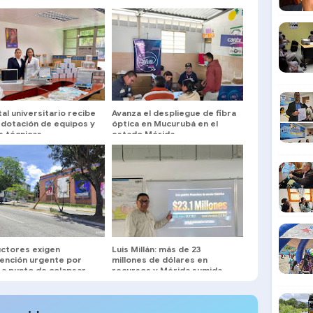
al universitario recibe
Avanza el despliegue de fibra
 dotación de equipos y
óptica en Mucurubá en el
s técnicas
estado Mérida
ctores exigen
Luis Millán: más de 23
vención urgente por
millones de dólares en
 a punto de colapsar
recursos y Mérida sumida
Avenida Las Américas
entre oscuridad y huecos