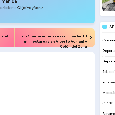
 merida
periodismo Objetivo y Veraz
S
 del
Río Chama amenaza con inundar 10
Comuni
mil hectáreas en Alberto Adriani y
en
Colón del Zulia
Deport
Deport
Educac
Informa
Mocoti
OPINI
Paname