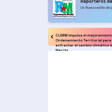
Reporteros de
Un Nuevo estilo de 
CLEBM impulsa el mejoramiento
Ordenamiento Territorial para
enfrentar el cambio climático 
Mérida