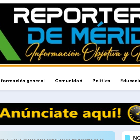
nformación general
Comunidad
Política
Educaci
N
mo
Casi a un Mes y los agricultores del páramo no se rinden, el puente del Sector el Caney sin una propuesta para su reparación