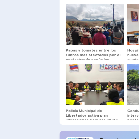
Papas y tomates entre los
Hospit
rubros más afectados por el
nueva
contrabando según los
ayuda
productores
Policía Municipal de
Condu
Libertador activa plan
inter
«Vacaciones Seguras 2026»
poste
en Mérida
en la 