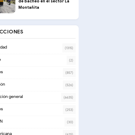
de bacheo en el sector La
Montañita
ECCIONES
dad
(1315)
e
(2)
es
(857)
ión
(526)
ción general
(6635)
es
(253)
ON
(30)
ricana
(625)