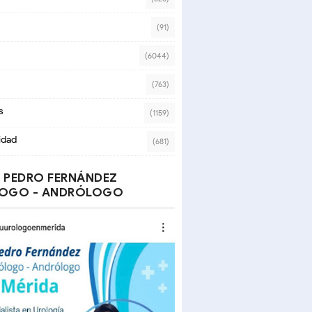
(91)
(6044)
(763)
s
(1159)
idad
(681)
 PEDRO FERNÁNDEZ
OGO - ANDRÓLOGO