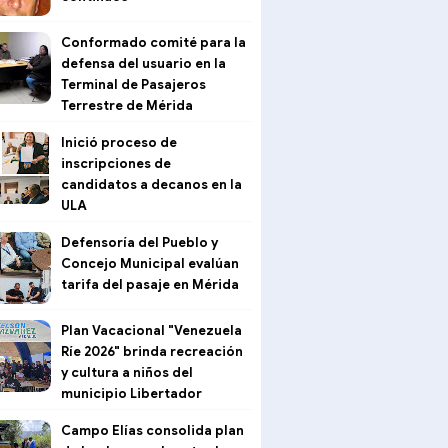
Conformado comité para la
defensa del usuario en la
Terminal de Pasajeros
Terrestre de Mérida
Inició proceso de
inscripciones de
candidatos a decanos en la
ULA
Defensoría del Pueblo y
Concejo Municipal evalúan
tarifa del pasaje en Mérida
Plan Vacacional "Venezuela
Ríe 2026" brinda recreación
y cultura a niños del
municipio Libertador
Campo Elías consolida plan