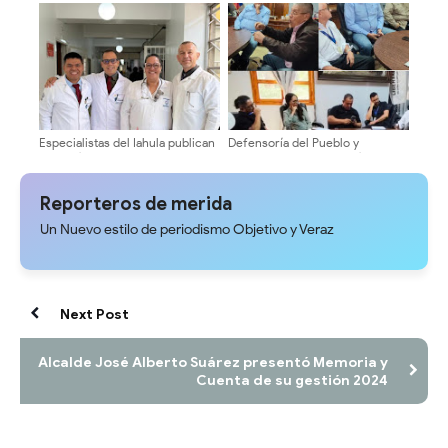
2026» en Mérida
Especialistas del Iahula publican
Defensoría del Pueblo y
caso clínico sobre tumor
Concejo Municipal evalúan tarifa
cerebral en bebé de cuatro
del pasaje en Mérida
meses
Reporteros de merida
Un Nuevo estilo de periodismo Objetivo y Veraz
Next Post
Alcalde José Alberto Suárez presentó Memoria y
Cuenta de su gestión 2024