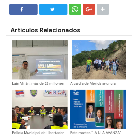
SHARE
SHARE
Artículos Relacionados
Luis Millán: más de 23 millones
Alcaldía de Mérida anuncia
de dólares en recursos y Mérida
cierre total del paso vehicular
sumida entre oscuridad y
en el sector El Cafetal por 15
huecos
días
Policía Municipal de Libertador
Este martes "LA ULA AVANZA"
activa plan «Vacaciones Seguras
presenta su plancha