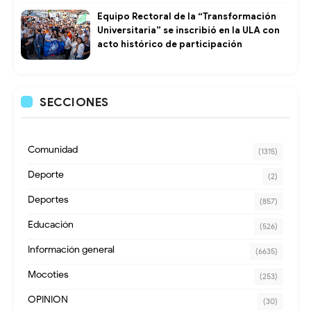
Equipo Rectoral de la “Transformación
Universitaria” se inscribió en la ULA con
acto histórico de participación
SECCIONES
Comunidad
(1315)
Deporte
(2)
Deportes
(857)
Educación
(526)
Información general
(6635)
Mocoties
(253)
OPINION
(30)