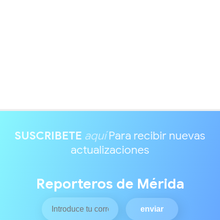
SUSCRIBETE
aquí
Para recibir nuevas
actualizaciones
Reporteros de Mérida