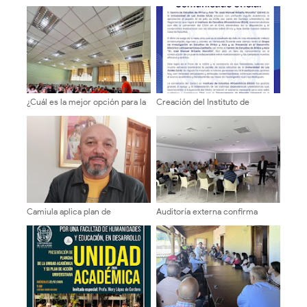
¿Cuál es la mejor opción para la
Creación del Instituto de
ULA? Equipo 10 inicia ronda de
Estudios Afroasiáticos (IEAA) de
consultas con candidatos a la
la Universidad de Los Andes
dirección universitaria.
(ULA)
Camiula aplica plan de
Auditoría externa confirma
contingencia para el área de
solidez patrimonial y social de
Emergencia ante temporada
Fonprula
vacacional