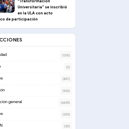
“Transformación
Universitaria” se inscribió
en la ULA con acto
ico de participación
ECCIONES
dad
(1315)
e
(2)
es
(857)
ión
(526)
ción general
(6635)
es
(253)
ON
(30)