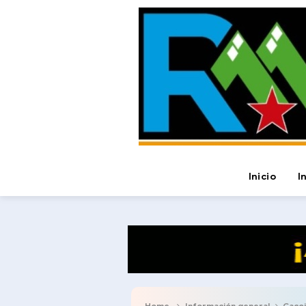
Inicio
I
Home
Información general
Cacoim