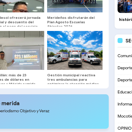
desol ofrecerá jornada
Merideños disfrutarán del
histór
ial y descuento del
Plan Agosto Escuelas
 el pago del servicio
Abiertas 2026
o urbano en la Plaza
S
Comuni
Deport
illán: más de 23
Gestión municipal reactiva
es de dólares en
tres ambulancias para
Deport
sos y Mérida sumida
optimizar la atención médica
 oscuridad y huecos
y traslados en Sucre del
Educac
Zulia
 merida
Informa
periodismo Objetivo y Veraz
Mocoti
OPINI