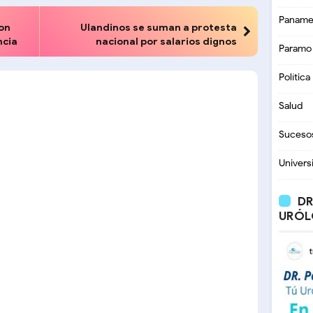
Paname
on
Ulandinos se suman a protesta
ncia
nacional por salarios dignos
Paramo
Política
Salud
Suceso
Univers
DR
URÓL