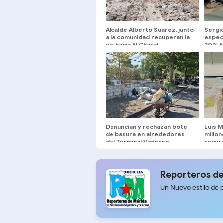
Alcalde Alberto Suárez, junto
Sergi
a la comunidad recuperan la
espec
vía hacia El Charal
20% En
de ase
Belén
Denuncian y rechazan bote
Luis M
de basura en alrededores
millon
del Terminal Vigíense
recur
entre
Reporteros de
Un Nuevo estilo de 