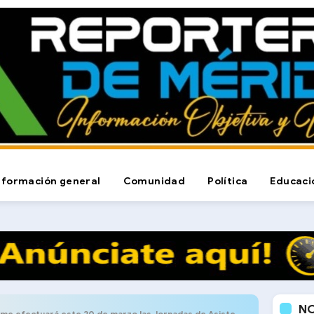
nformación general
Comunidad
Política
Educaci
N
e efectuará este 20 de marzo las Jornadas de Asistencia Empresarial