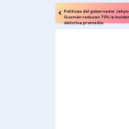
Políticas del gobernador Jehys
Guzmán reducen 75% la incide
delictiva promedio