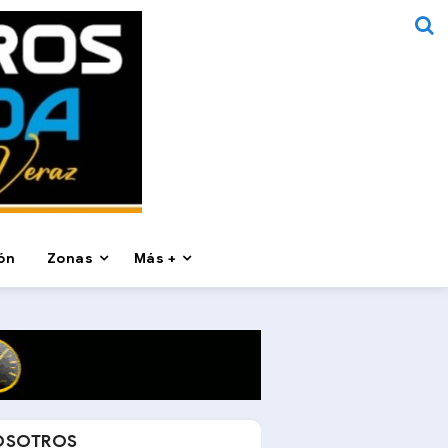
ón
Zonas
Más +
OSOTROS