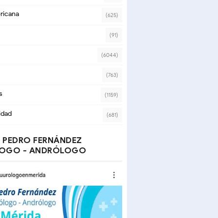
ricana
(625)
(91)
(6044)
(763)
s
(1159)
idad
(681)
 PEDRO FERNÁNDEZ
OGO - ANDRÓLOGO