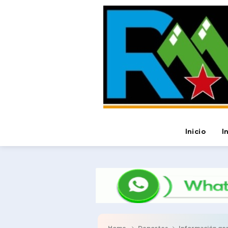
Inicio
I
Home
Deportes
Información ge