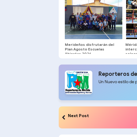
Merideños disfrutarán del
Mérid
Plan Agosto Escuelas
inter
Abiertas 2026
selec
El Vigí
Reporteros de
Un Nuevo estilo de 
Next Post