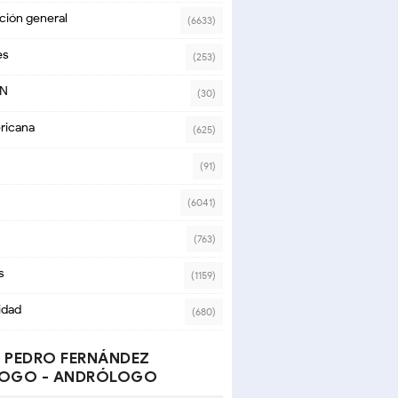
ción general
(6633)
es
(253)
ON
(30)
ricana
(625)
(91)
(6041)
(763)
s
(1159)
idad
(680)
 PEDRO FERNÁNDEZ
OGO - ANDRÓLOGO