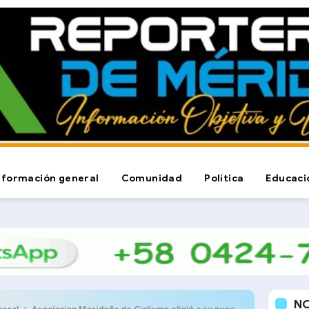
nformación general
Comunidad
Política
Educaci
N
neral
Asociacion Merideña de Ciclismo eligió a su nueva junta directiva