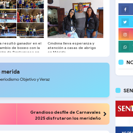
a resultó ganador en el
Cmdnna lleva esperanza y
cambio de boxeo con la
atención a casas de abrigo
ción de Portuguesa en
en Mérida
a
NO
 merida
periodismo Objetivo y Veraz
SEN
Grandioso desfile de Carnavales
2025 disfrutaron los merideño