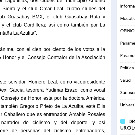
 Lagunillas; dos clubes del municipio Antonio
Informa
 Sierra y el club Omar Leal; cuatro clubes del
 club Guasabay BMX, el club Guasabay Ruta y
Mocoti
 y el club Cordillera; así como también por La
OPINI
ntaña La Azulita”.
Paname
nime, con el cien por ciento de los votos a la
Paramo
jo Honor y el Consejo Contralor de la Asociación
Política
Salud
este servidor, Homero Leal, como vicepresidente
Dexi García, tesorera Yudimar Erazo, como vocal
Suceso
el Consejo de Honor está por la doctora América,
Univers
también Gregorio Prieto de La Azulita, está Elis
r Caballero que es entrenador, Amable Rosales
DR
narrador de ciclismo y del deporte, y así
URÓL
rie de personas del ciclismo, entrenadores,