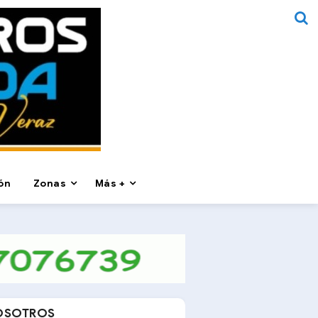
ón
Zonas
Más +
OSOTROS