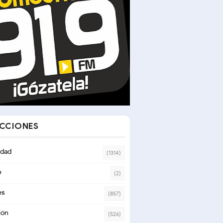
ECCIONES
dad
(1314)
e
(2)
es
(857)
ión
(526)