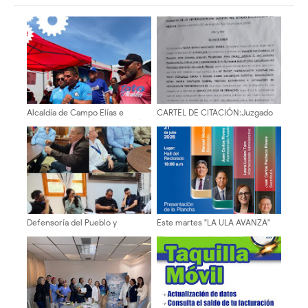
Alcaldía de Campo Elías e
CARTEL DE CITACIÓN:Juzgado
EMAIMCE garantizan soberanía
Primero de Primera Instancia en
alimentaria con jornadas
lo Civil, Mercantil y del Tránsito
itinerantes semanales
de la Circunscripción Judicial
del Estado Bolivariano de Mérida
Defensoría del Pueblo y
Este martes "LA ULA AVANZA"
Concejo Municipal evalúan tarifa
presenta su plancha
del pasaje en Mérida