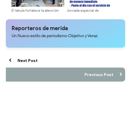
El Iahula fortalece la atención
Jornada especial de
neonatal con capacitación
recaudación y actualización de
técnica multidisciplinaria
Sergidesol en el Mercado
Periférico hasta este domingo
Reporteros de merida
Un Nuevo estilo de periodismo Objetivo y Veraz
Next Post
Previous Post