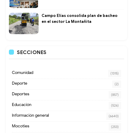
Campo Elías consolida plan de bacheo
en el sector La Montañita
SECCIONES
Comunidad
(1315)
Deporte
(2)
Deportes
(857)
Educación
(526)
Información general
(6640)
Mocoties
(253)