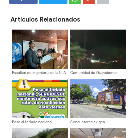
SHARE
SHARE
Artículos Relacionados
Facultad de Ingeniería de la ULA
Comunidad de Guayabones
celebró 94 años de su creación
denuncia abandono y exige
respuestas a la alcaldía
Pese al feriado nacional,
Conductores exigen
SERGIDESOL mantendrá activas
intervención urgente por poste
sus rutas de recolección este
a punto de colapsar en la
viernes #24Jul
Avenida Las Américas