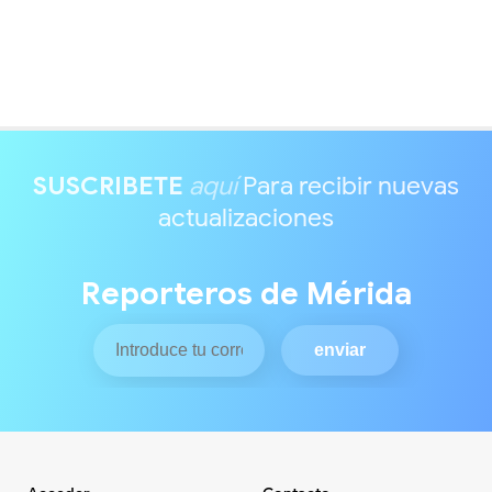
SUSCRIBETE
aquí
Para recibir nuevas
actualizaciones
Reporteros de Mérida