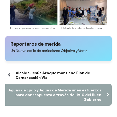
Lluvias generan deslizamientos
El Iahula fortalece la atención
y afectan la vialidad en Cardenal
neonatal con capacitación
Quintero
técnica multidisciplinaria
Reporteros de merida
Un Nuevo estilo de periodismo Objetivo y Veraz
Alcalde Jesús Araque mantiene Plan de
Demarcación Vial
Aguas de Ejido y Aguas de Mérida unen esfuerzos
para dar respuesta a través del 1x10 del Buen
Gobierno