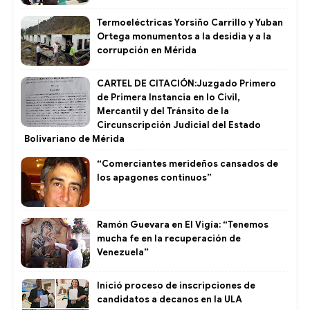
Termoeléctricas Yorsiño Carrillo y Yuban
Ortega monumentos a la desidia y a la
corrupción en Mérida
CARTEL DE CITACIÓN:Juzgado Primero
de Primera Instancia en lo Civil,
Mercantil y del Tránsito de la
Circunscripción Judicial del Estado
Bolivariano de Mérida
“Comerciantes merideños cansados de
los apagones continuos”
Ramón Guevara en El Vigía: “Tenemos
mucha fe en la recuperación de
Venezuela”
Inició proceso de inscripciones de
candidatos a decanos en la ULA