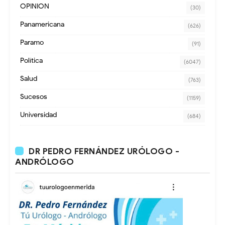
OPINION
(30)
Panamericana
(626)
Paramo
(91)
Política
(6047)
Salud
(763)
Sucesos
(1159)
Universidad
(684)
DR PEDRO FERNÁNDEZ URÓLOGO -
ANDRÓLOGO