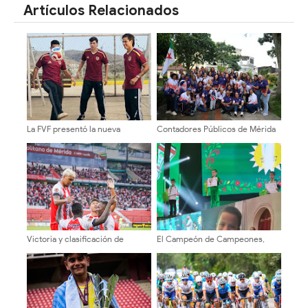
Artículos Relacionados
La FVF presentó la nueva
Contadores Públicos de Mérida
camiseta de la Vinotinto
participan en los XXXVI Juegos
Nacionales en Anzoátegui
Victoria y clasificación de
El Campeón de Campeones,
Estudiantes De Mérida 3-2 ante
Matías Alejandro Lacruz
el Monagas
Ramírez, conquista el bronce en
Siberia, Rusia