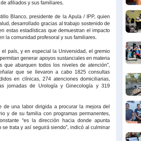
e afiliados y sus familiares.
stillo Blanco, presidente de la Apula / IPP, quien
alud, desarrollado gracias al trabajo sostenido de
 en estas estadísticas que demuestran el impacto
n la comunidad profesoral y sus familiares.
 el país, y en especial la Universidad, el gremio
 permitan generar apoyos sustanciales en materia
as que abarquen todos los niveles de atención”,
señalar que se llevaron a cabo 1825 consultas
idos en clínicas, 274 atenciones domiciliarias,
as jornadas de Urología y Ginecología y 319
e de una labor dirigida a procurar la mejora del
tario y de su familia con programas permanentes,
onstante “es la dirección hacia donde apunta
 se trata y así seguirá siendo”, indicó al culminar