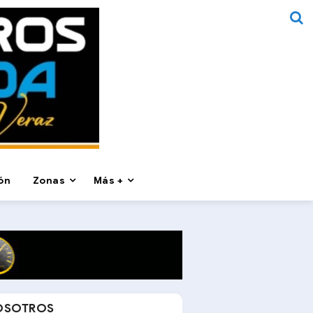
ón
Zonas
Más +
OSOTROS