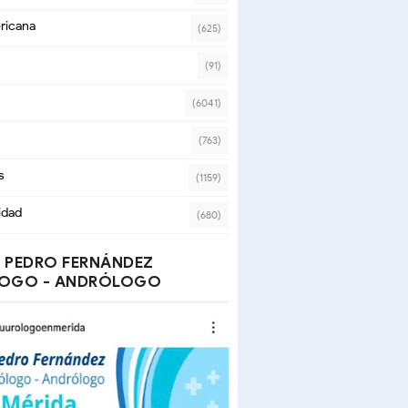
ricana
(625)
(91)
(6041)
(763)
s
(1159)
idad
(680)
 PEDRO FERNÁNDEZ
OGO - ANDRÓLOGO