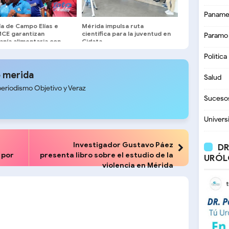
Paname
ía de Campo Elías e
Mérida impulsa ruta
CE garantizan
científica para la juventud en
Paramo
nía alimentaria con
Cidata
as itinerantes
Política
ales
 merida
Salud
periodismo Objetivo y Veraz
Suceso
Univers
Investigador Gustavo Páez
DR
 por
presenta libro sobre el estudio de la
URÓL
violencia en Mérida