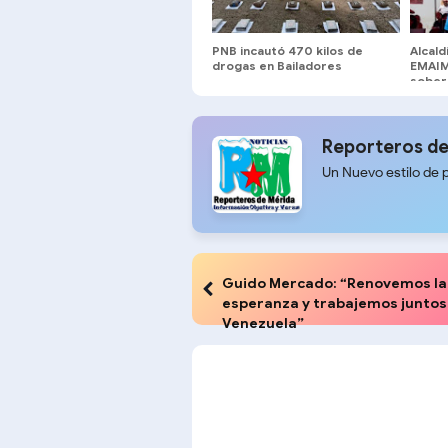
PNB incautó 470 kilos de
Alcald
drogas en Bailadores
EMAIM
sobera
jornad
seman
Reporteros de
Un Nuevo estilo de 
Guido Mercado: “Renovemos la
esperanza y trabajemos juntos
Venezuela”