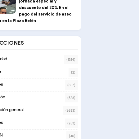
jornada especial y
descuento del 20% En el
pago del servicio de aseo
 en la Plaza Belén
ECCIONES
dad
(1314)
e
(2)
es
(857)
ión
(526)
ción general
(6633)
es
(253)
ON
(30)