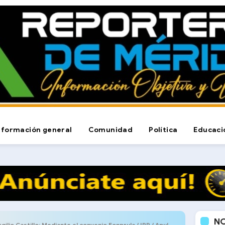
nformación general
Comunidad
Política
Educaci
N
io Castillo: Mediante el convenio Fonprula / IPP / Apula se atendieron 3 mil 437 casos de nuestros afiliados