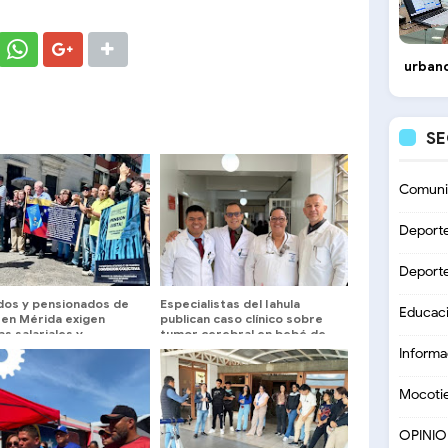
urbano
S
Comuni
Deport
Deport
ados y pensionados de
Especialistas del Iahula
Educac
 en Mérida exigen
publican caso clínico sobre
s salariales y
tumor cerebral en bebé de
cios médicos
cuatro meses
Informa
Mocoti
OPINI