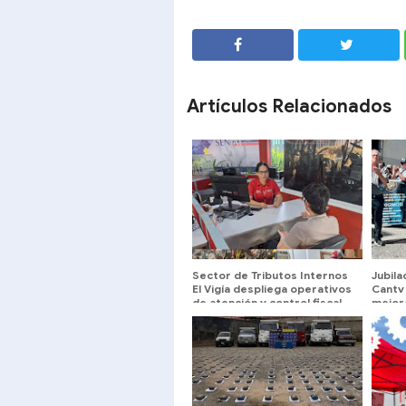
SHARE
SHARE
Artículos Relacionados
Sector de Tributos Internos
Jubil
El Vigía despliega operativos
Cantv
de atención y control fiscal
mejora
servi