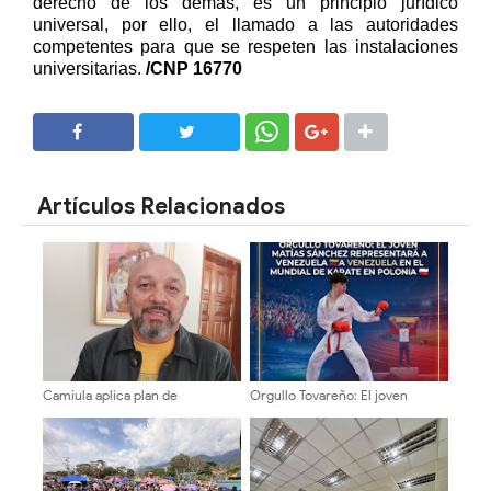
derecho de los demás, es un principio jurídico
universal, por ello, el llamado a las autoridades
competentes para que se respeten las instalaciones
universitarias.
/CNP 16770
SHARE
SHARE
Artículos Relacionados
Camiula aplica plan de
Orgullo Tovareño: El joven
contingencia para el área de
Matías Sánchez representará a
Emergencia ante temporada
Venezuela en el Mundial de
vacacional
Karate en Polonia