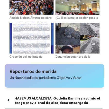
Alcalde Nelson Álvarez celebró
¿Cuál es la mejor opción para la
el Día del Niño con más de
ULA? Equipo 10 inicia ronda de
2.000 asistentes
consultas con candidatos a la
dirección universitaria.
Creación del Instituto de
Denuncian deterioro de la
Estudios Afroasiáticos (IEAA) de
vialidad en La Pedregosa Alta
la Universidad de Los Andes
tras trabajos de tuberías de
(ULA)
aguas blancas
Reporteros de merida
Un Nuevo estilo de periodismo Objetivo y Veraz
HABEMUS ALCALDESA! Godelia Ramírez asumió el
cargo provisional de alcaldesa encargada