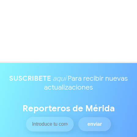
SUSCRIBETE
aquí
Para recibir nuevas
actualizaciones
Reporteros de Mérida