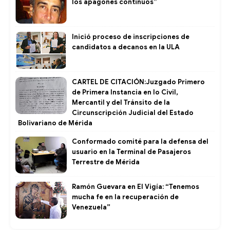
los apagones continuos”
Inició proceso de inscripciones de
candidatos a decanos en la ULA
CARTEL DE CITACIÓN:Juzgado Primero
de Primera Instancia en lo Civil,
Mercantil y del Tránsito de la
Circunscripción Judicial del Estado
Bolivariano de Mérida
Conformado comité para la defensa del
usuario en la Terminal de Pasajeros
Terrestre de Mérida
Ramón Guevara en El Vigía: “Tenemos
mucha fe en la recuperación de
Venezuela”