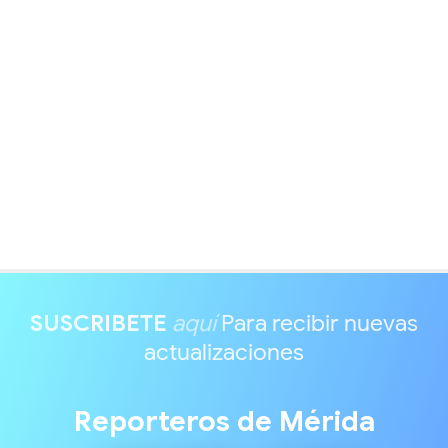
SUSCRIBETE
aquí
Para recibir nuevas
actualizaciones
Reporteros de Mérida