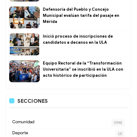
Defensoría del Pueblo y Concejo
Municipal evalúan tarifa del pasaje en
Mérida
Inició proceso de inscripciones de
candidatos a decanos en la ULA
Equipo Rectoral de la “Transformación
Universitaria” se inscribió en la ULA con
acto histórico de participación
SECCIONES
Comunidad
(1315)
Deporte
(2)