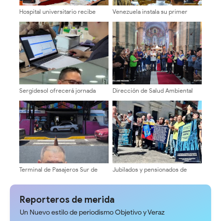
Hospital universitario recibe
Venezuela instala su primer
nueva dotación de equipos y
detector de astropartículas en
ayudas técnicas
los Andes
Sergidesol ofrecerá jornada
Dirección de Salud Ambiental
especial y descuento del 20%
conmemoró Nonagésimo
En el pago del servicio de aseo
aniversario con profunda fe y
urbano en la Plaza Belén
devoción en la Catedral de
Mérida
Terminal de Pasajeros Sur de
Jubilados y pensionados de
Mérida se mantiene 100% activo
Cantv en Mérida exigen mejoras
para recibir a turistas
salariales y servicios médicos
Reporteros de merida
Un Nuevo estilo de periodismo Objetivo y Veraz