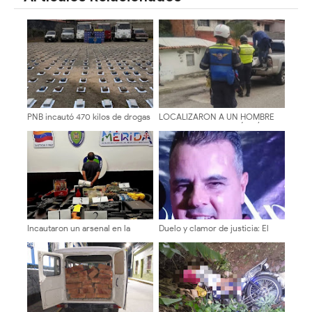
PNB incautó 470 kilos de drogas
LOCALIZARON A UN HOMBRE
en Bailadores
MUERTO EN PLENA VÍA PÚBLICA
DEL SECTOR LA DON PERUCHO
DE MÉRIDA
Incautaron un arsenal en la
Duelo y clamor de justicia: El
Urbanización Carrizal B en
periodismo merideño llora la
Mérida
trágica partida de Walter Jaimes