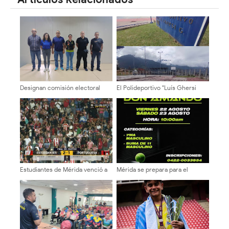
Designan comisión electoral
El Polideportivo "Luís Ghersi
para elegir la directiva de la
Govea": Un Gigante dormido
asociación de baloncesto del
que cumple 42 años
estado Mérida
Estudiantes de Mérida venció a
Mérida se prepara para el
Portuguesa en el Metropolitano
Americano de Pádel "Don
de Zumba
Amando" este fin de semana