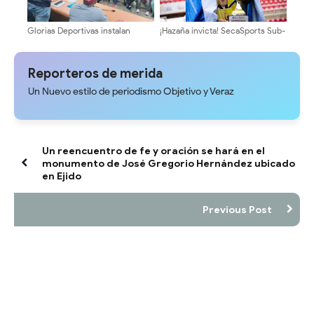
Glorias Deportivas instalan
¡Hazaña invicta! SecaSports Sub-
comisión para elegir a sus
14 se corona campeón nacional
directivos
y representará a Venezuela en
Paraguay
Reporteros de merida
Un Nuevo estilo de periodismo Objetivo y Veraz
Un reencuentro de fe y oración se hará en el
monumento de José Gregorio Hernández ubicado
en Ejido
Previous Post