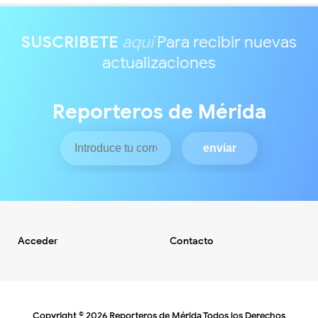
SUSCRIBETE
aquí
Para recibir nuevas
actualizaciones
Reporteros de Mérida
Acceder
Contacto
Copyright ©
2026
Reporteros de Mérida
Todos los Derechos