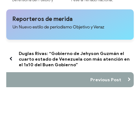
Concejo Municipal evalúan tarifa
SERGIDESOL mantendrá activas
del pasaje en Mérida
sus rutas de recolección este
viernes #24Jul
Reporteros de merida
Un Nuevo estilo de periodismo Objetivo y Veraz
Duglas Rivas: “Gobierno de Jehyson Guzmán el
cuarto estado de Venezuela con más atención en
el 1x10 del Buen Gobierno”
Previous Post