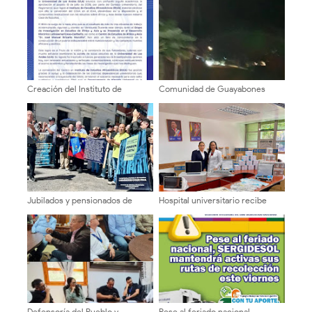
Creación del Instituto de
Comunidad de Guayabones
Estudios Afroasiáticos (IEAA) de
denuncia abandono y exige
la Universidad de Los Andes
respuestas a la alcaldía
(ULA)
Jubilados y pensionados de
Hospital universitario recibe
Cantv en Mérida exigen mejoras
nueva dotación de equipos y
salariales y servicios médicos
ayudas técnicas
Defensoría del Pueblo y
Pese al feriado nacional,