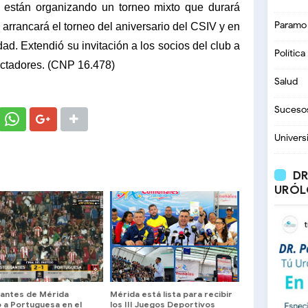
 están organizando un torneo mixto que durará
Paramo
arrancará el torneo del aniversario del CSIV y en
ad. Extendió su invitación a los socios del club a
Política
ectadores. (CNP 16.478)
Salud
Suceso
Univers
DR
URÓL
iantes de Mérida
Mérida está lista para recibir
 a Portuguesa en el
los III Juegos Deportivos