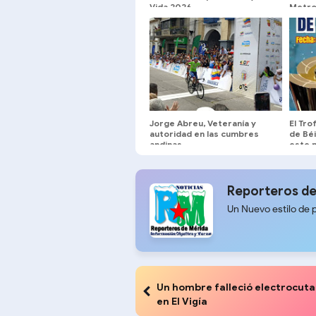
Vida 2026
Metro
Jorge Abreu, Veteranía y
El Tro
autoridad en las cumbres
de Béi
andinas
este 
Reporteros de
Un Nuevo estilo de 
Un hombre falleció electrocut
en El Vigía