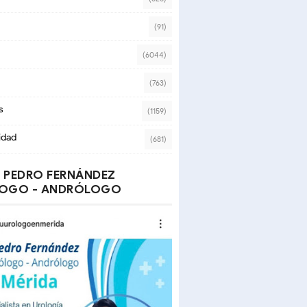
(91)
(6044)
(763)
s
(1159)
idad
(681)
 PEDRO FERNÁNDEZ
OGO - ANDRÓLOGO