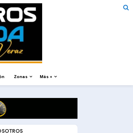
ón
Zonas
Más +
OSOTROS