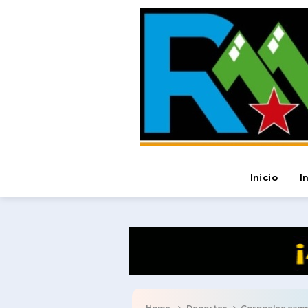
Inicio
I
Home
Deportes
Corpoelec campe