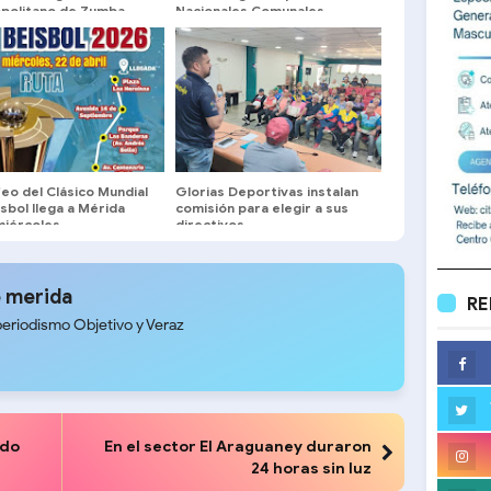
politano de Zumba
Nacionales Comunales
feo del Clásico Mundial
Glorias Deportivas instalan
sbol llega a Mérida
comisión para elegir a sus
miércoles
directivos
 merida
RE
periodismo Objetivo y Veraz
ado
En el sector El Araguaney duraron
24 horas sin luz