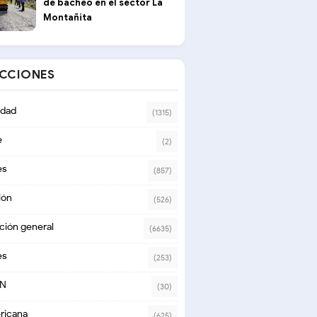
de bacheo en el sector La
Montañita
ECCIONES
dad
(1315)
e
(2)
es
(857)
ión
(526)
ción general
(6635)
es
(253)
ON
(30)
ricana
(625)