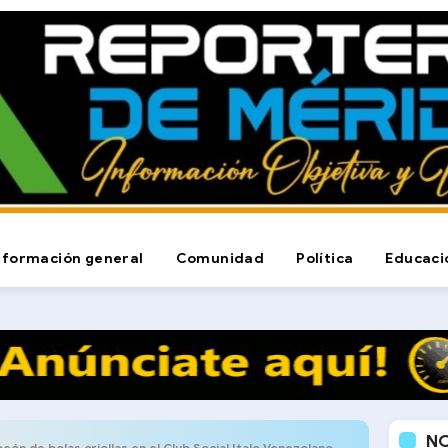
nformación general
Comunidad
Política
Educaci
N
ón de bolas criollas en el Club Social Italo Venezolano