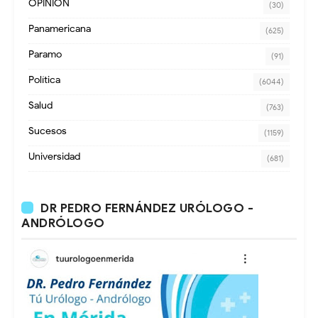
OPINION
(30)
Panamericana
(625)
Paramo
(91)
Política
(6044)
Salud
(763)
Sucesos
(1159)
Universidad
(681)
DR PEDRO FERNÁNDEZ URÓLOGO -
ANDRÓLOGO