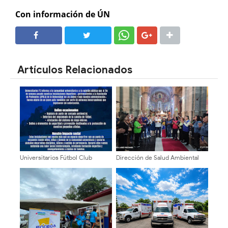
Con información de ÚN
SHARE
SHARE
Artículos Relacionados
Universitarios Fútbol Club
Dirección de Salud Ambiental
denuncia acto vandálico en sus
conmemoró Nonagésimo
instalaciones deportivas
aniversario con profunda fe y
devoción en la Catedral de
Mérida