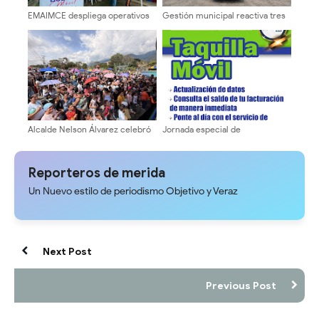
EMAIMCE despliega operativos
Gestión municipal reactiva tres
de atención alimentaria con la
ambulancias para optimizar la
Bodega Móvil en tres sectores
atención médica y traslados en
de Campo Elías
Sucre del Zulia
Alcalde Nelson Álvarez celebró
Jornada especial de
el Día del Niño con más de
recaudación y actualización de
2.000 asistentes
Sergidesol en el Mercado
Periférico hasta este domingo
Reporteros de merida
Un Nuevo estilo de periodismo Objetivo y Veraz
Next Post
Previous Post