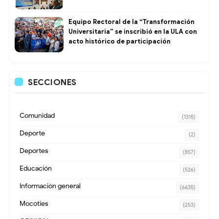
Equipo Rectoral de la “Transformación
Universitaria” se inscribió en la ULA con
acto histórico de participación
SECCIONES
Comunidad
(1315)
Deporte
(2)
Deportes
(857)
Educación
(526)
Información general
(6635)
Mocoties
(253)