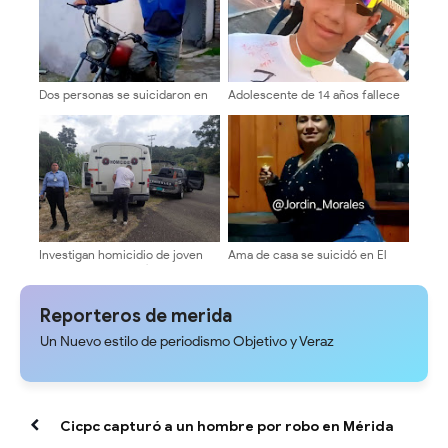
Dos personas se suicidaron en
Adolescente de 14 años fallece
Mérida
en el barrio Justo Briceño
Investigan homicidio de joven
Ama de casa se suicidó en El
agricultor en Tucaní
Valle
Reporteros de merida
Un Nuevo estilo de periodismo Objetivo y Veraz
Cicpc capturó a un hombre por robo en Mérida