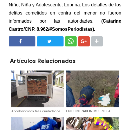
Niño, Niña y Adolescente, Lopnna. Los detalles de los
delitos cometidos en contra del menor no fueron
informados por las autoridades.
(Catarine
Castro/CNP. 8.962/#SomosPeriodistas).
SHARE
SHARE
Artículos Relacionados
Aprehendidos tres ciudadanos
ENCONTRARON MUERTO A
por presunto contrabando de
JOVEN EN LA RANCHERIA DE
madera en Tovar
EJIDO