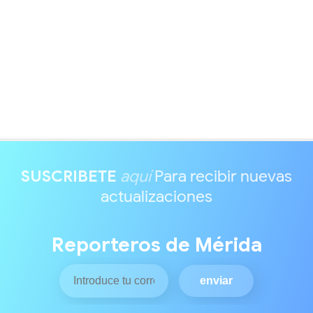
SUSCRIBETE
aquí
Para recibir nuevas
actualizaciones
Reporteros de Mérida