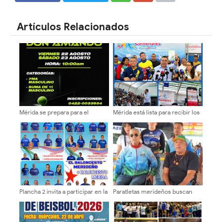
SHARE
SHARE
Artículos Relacionados
Mérida se prepara para el
Mérida está lista para recibir los
Americano de Pádel "Don
III Juegos Deportivos Nacionales
Amando" este fin de semana
Comunales
Plancha 2 invita a participar en la
Paratletas merideños buscan
elección de la Junta Directiva de
clasificación internacional en
la Asociación Merideña de
Caracas
Baloncesto