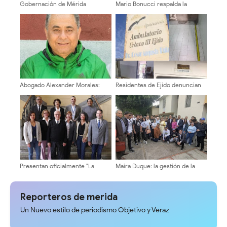
Gobernación de Mérida
Mario Bonucci respalda la
establece jornada laboral
plancha «La ULA Avanza» y
especial de medio día por Plan
destaca la necesidad de un
de Ahorro Energético
equipo con experiencia
comprobada
Abogado Alexander Morales:
Residentes de Ejido denuncian
"Para un Cambio positivo, es
paralización del Ambulatorio
Urgente superar el modelo
Urbano III
Centralizado del Estado
Comunal"
Presentan oficialmente "La
Maira Duque: la gestión de la
Fórmula Universitaria" al
secretaría de la ULA será abierta
Cogobierno Profesoral de la
y transparente
ULA ​
Reporteros de merida
Un Nuevo estilo de periodismo Objetivo y Veraz