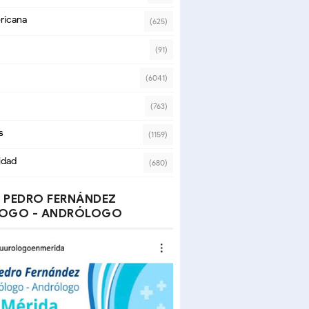
ricana
(625)
(91)
(6041)
(763)
s
(1159)
idad
(680)
 PEDRO FERNÁNDEZ
OGO - ANDRÓLOGO