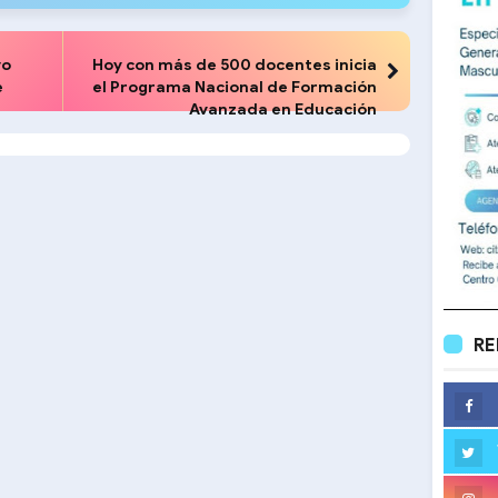
vo
Hoy con más de 500 docentes inicia
e
el Programa Nacional de Formación
Avanzada en Educación
RE