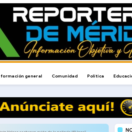
nformación general
Comunidad
Política
Educaci
N
win Valero rechazan guión de la película “El Inca”