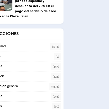
jornada especial y
descuento del 20% En el
pago del servicio de aseo
 en la Plaza Belén
ECCIONES
dad
(1314)
e
(2)
es
(857)
ión
(526)
ción general
(6633)
es
(253)
ON
(30)