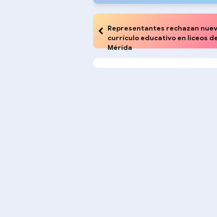
Representantes rechazan nue
currículo educativo en liceos d
Mérida