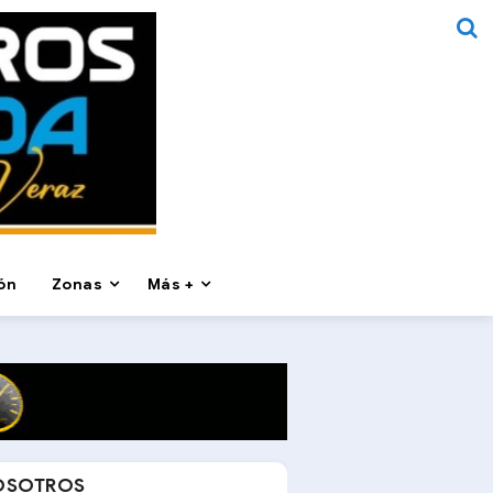
ón
Zonas
Más +
OSOTROS