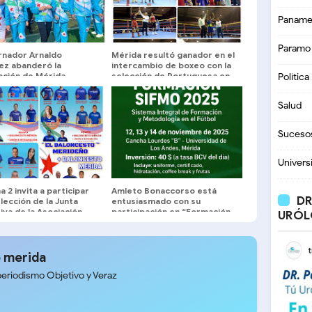
Paname
Paramo
nador Arnaldo
Mérida resultó ganador en el
ez abanderó la
intercambio de boxeo con la
ación de Mérida
selección de Portuguesa en
Política
El Vigía
Salud
Suceso
Univers
a 2 invita a participar
Amleto Bonaccorso está
DR
elección de la Junta
entusiasmado con su
iva de la Asociación
participación en “Formación
URÓL
eña de Baloncesto
SIFMO’2025
 merida
periodismo Objetivo y Veraz