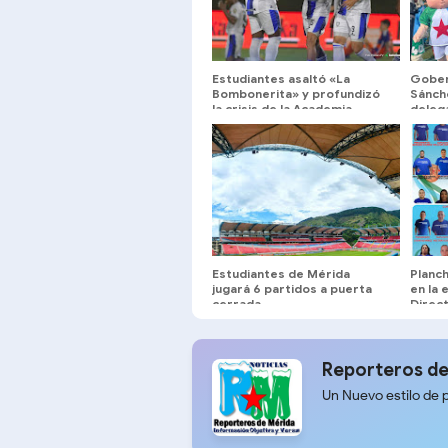
Estudiantes asaltó «La
Gober
Bombonerita» y profundizó
Sánch
la crisis de la Academia
deleg
Puerto Cabello
Estudiantes de Mérida
Planch
jugará 6 partidos a puerta
en la 
cerrada
Direct
Merid
Reporteros de
Un Nuevo estilo de 