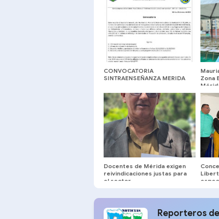
CONVOCATORIA
Mauri
SINTRAENSEÑANZA MERIDA
Zona 
Mérid
direc
Docentes de Mérida exigen
Conce
reivindicaciones justas para
Liber
el sector
espec
merid
Reporteros de