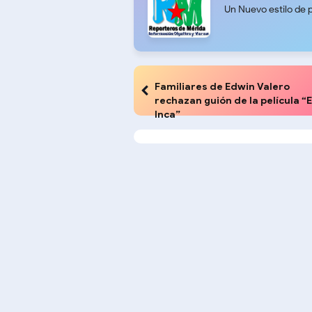
Un Nuevo estilo de 
Familiares de Edwin Valero
rechazan guión de la película “E
Inca”