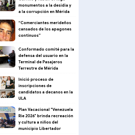
monumentos a la desidia y
a la corrupción en Mérida
“Comerciantes merideños
cansados de los apagones
continuos”
Conformado comité para la
defensa del usuario en la
Terminal de Pasajeros
Terrestre de Mérida
Inició proceso de
inscripciones de
candidatos a decanos en la
ULA
Plan Vacacional "Venezuela
Ríe 2026" brinda recreación
y cultura a niños del
municipio Libertador