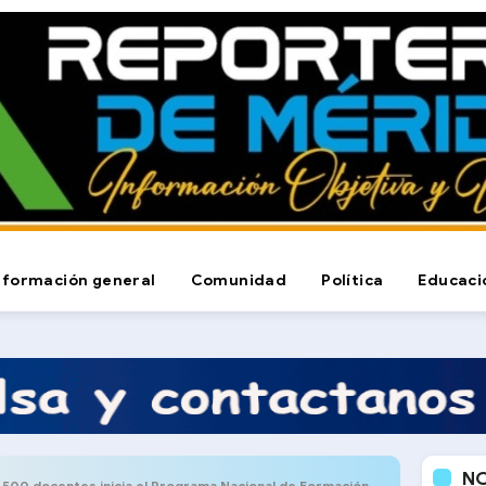
nformación general
Comunidad
Política
Educaci
N
docentes inicia el Programa Nacional de Formación Avanzada en Educación