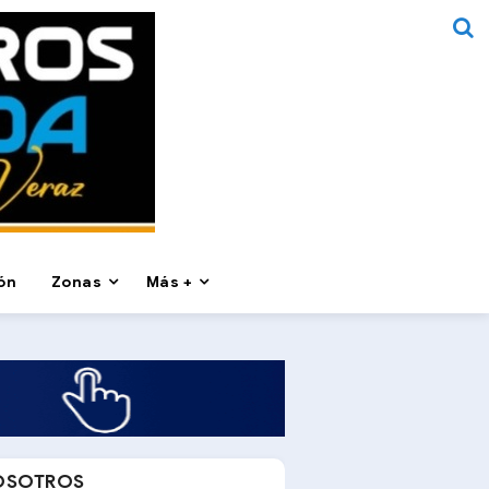
ón
Zonas
Más +
OSOTROS