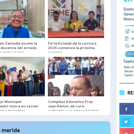
am Zamudia asume la
Feria Estadal de la Lectura
Educativa del estado
2025 comienza la próxima
a como nueva
semana
tora
RE
jo Municipal
Complejo Educativo Fray
tador honra en sesión
Juan Ramos de Lora
ial a maestros
enfrenta a un cierre técnico
eños
ordenado por la Zona
Educativa
 merida