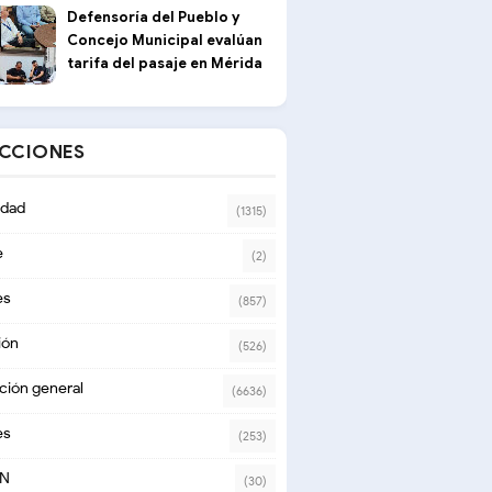
Defensoría del Pueblo y
Concejo Municipal evalúan
tarifa del pasaje en Mérida
ECCIONES
dad
(1315)
e
(2)
es
(857)
ión
(526)
ción general
(6636)
es
(253)
ON
(30)