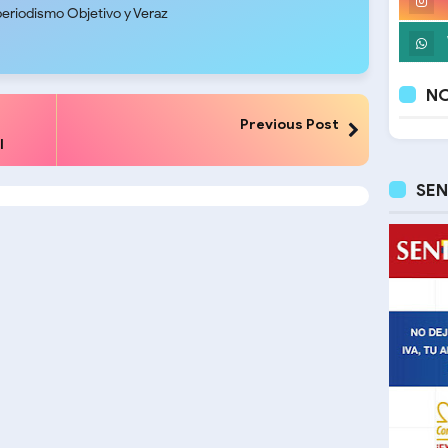
periodismo Objetivo y Veraz
NO
Previous Post
l
SEN