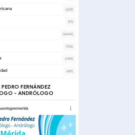
ricana
(625)
(91)
(6044)
(763)
s
(1159)
idad
(681)
 PEDRO FERNÁNDEZ
OGO - ANDRÓLOGO