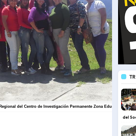
TR
Regional del Centro de Investigación Permanente Zona Educativa Mérid
del So