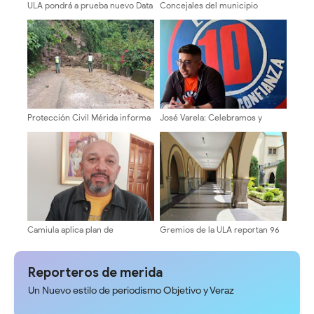
ULA pondrá a prueba nuevo Data
Concejales del municipio
Center y destinará recursos a
Libertador ¡Inspección territorial
residencias estudiantiles
en la Cuesta del Chama!
Protección Civil Mérida informa
José Varela: Celebramos y
sobre afectaciones viales en el
defenderemos convocatoria a
Páramo
elecciones de autoridades en la
ULA
Camiula aplica plan de
Gremios de la ULA reportan 96
contingencia para el área de
% de acatamiento en paro
Emergencia ante temporada
nacional de trabajadores
vacacional
Reporteros de merida
Un Nuevo estilo de periodismo Objetivo y Veraz