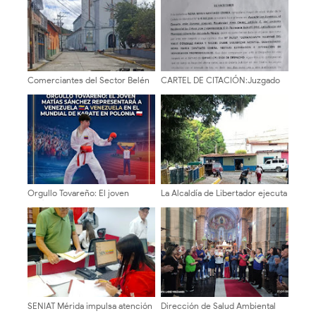
Comerciantes del Sector Belén
CARTEL DE CITACIÓN:Juzgado
taparon tronera abierta y dejada
Primero de Primera Instancia en
por Aguas de Mérida
lo Civil, Mercantil y del Tránsito
de la Circunscripción Judicial
del Estado Bolivariano de Mérida
Orgullo Tovareño: El joven
La Alcaldía de Libertador ejecuta
Matías Sánchez representará a
un operativo de demarcación en
Venezuela en el Mundial de
Santa Juana
Karate en Polonia
SENIAT Mérida impulsa atención
Dirección de Salud Ambiental