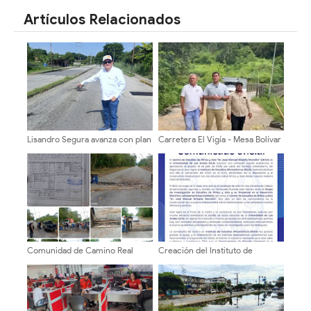
Artículos Relacionados
Lisandro Segura avanza con plan
Carretera El Vigía - Mesa Bolívar
de asfaltado 2026 en El Vigía
muestra 14 fallas de bordes
Comunidad de Camino Real
Creación del Instituto de
exige respuestas con respeto a
Estudios Afroasiáticos (IEAA) de
la alcantarilla, asfaltado y
la Universidad de Los Andes
alumbrado público en El Vigía
(ULA)