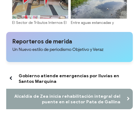
El Sector de Tributos Internos El
Entre aguas estancadas y
Vigía intensifica atención al
maleza: El clamor del casco
contribuyente y operativos de
central de Nueva Bolivia exige
control fiscal ​
atención institucional
Reporteros de merida
Un Nuevo estilo de periodismo Objetivo y Veraz
Gobierno atiende emergencias por lluvias en
Santos Marquina
Alcaldía de Zea inicia rehabilitación integral del
puente en el sector Pata de Gallina