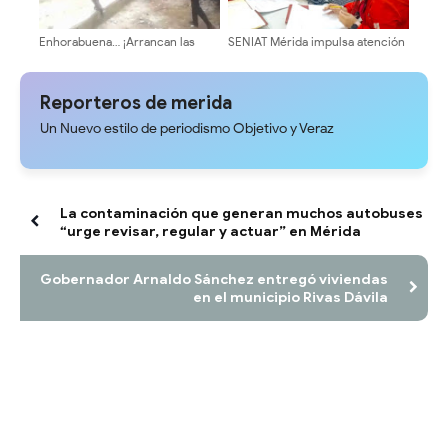
Enhorabuena… ¡Arrancan las
SENIAT Mérida impulsa atención
inspecciones para recuperar la
directa y trámites tributarios al
vía en el sector Aracay en
contribuyente
Cardenal Quintero!
Reporteros de merida
Un Nuevo estilo de periodismo Objetivo y Veraz
La contaminación que generan muchos autobuses
“urge revisar, regular y actuar” en Mérida
Gobernador Arnaldo Sánchez entregó viviendas
en el municipio Rivas Dávila