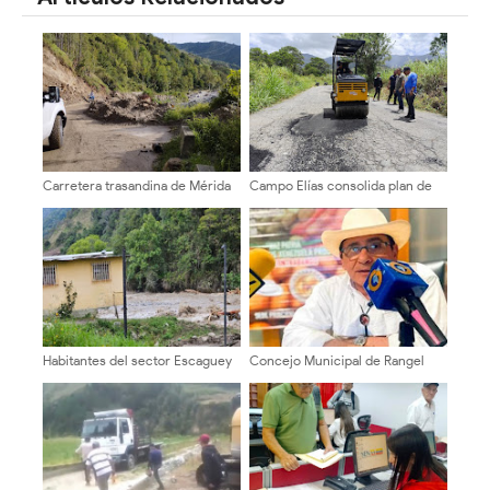
Carretera trasandina de Mérida
Campo Elías consolida plan de
tiene fallas severas tres meses
bacheo en el sector La
después de las lluvias
Montañita
Habitantes del sector Escaguey
Concejo Municipal de Rangel
en Mérida: «Quedamos
aprobó ordenanza que crea el
prácticamente sin nada»
Instituto Agrícola y Pecuario
Municipal