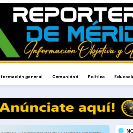
nformación general
Comunidad
Política
Educaci
N
gría EduComunicación Mérida se solidariza con familias afectadas por las lluvias