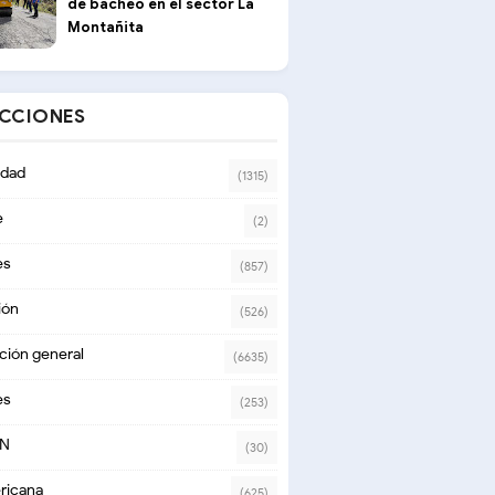
de bacheo en el sector La
Montañita
ECCIONES
dad
(1315)
e
(2)
es
(857)
ión
(526)
ción general
(6635)
es
(253)
ON
(30)
ricana
(625)