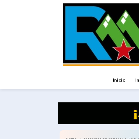
Inicio
I
Home
Información general
Fe y Ale