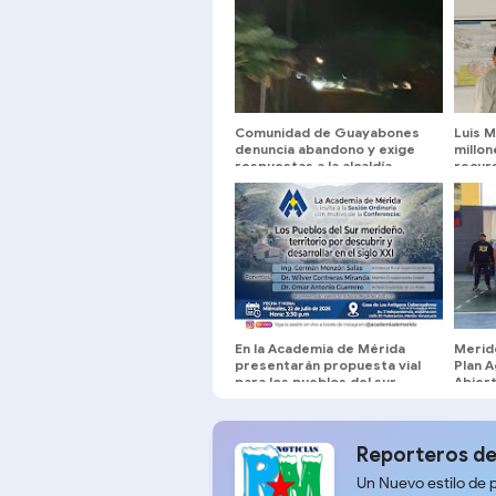
Comunidad de Guayabones
Luis M
denuncia abandono y exige
millon
respuestas a la alcaldía
recur
entre
En la Academia de Mérida
Merid
presentarán propuesta vial
Plan 
para los pueblos del sur
Abier
Reporteros de
Un Nuevo estilo de 