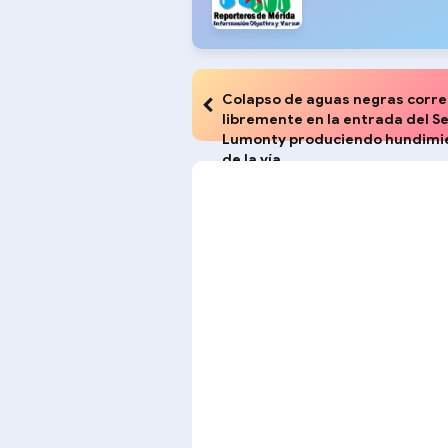
Colapso de aguas negras corr
libremente en la entrada del S
Lumonty produciendo hundimi
de la vía