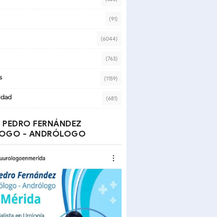
(91)
(6044)
(763)
s
(1159)
idad
(681)
 PEDRO FERNÁNDEZ
OGO - ANDRÓLOGO