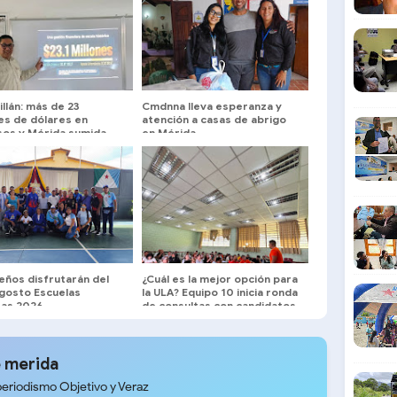
illán: más de 23
Cmdnna lleva esperanza y
es de dólares en
atención a casas de abrigo
sos y Mérida sumida
en Mérida
 oscuridad y huecos
eños disfrutarán del
¿Cuál es la mejor opción para
Agosto Escuelas
la ULA? Equipo 10 inicia ronda
tas 2026
de consultas con candidatos
a la dirección universitaria.
 merida
periodismo Objetivo y Veraz