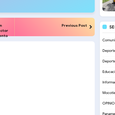
en
Previous Post
S
ector
ento
Comuni
Deport
Deport
Educac
Informa
Mocoti
OPINI
Paname