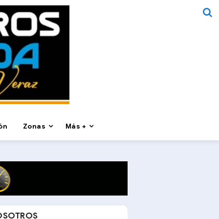
ón
Zonas
Más +
OSOTROS