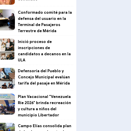
Conformado comité para la
defensa del usuario en la
Terminal de Pasajeros
Terrestre de Mérida
Inició proceso de
inscripciones de
candidatos a decanos en la
ULA
Defensoría del Pueblo y
Concejo Municipal evalúan
tarifa del pasaje en Mérida
Plan Vacacional "Venezuela
Ríe 2026" brinda recreación
y cultura a niños del
municipio Libertador
Campo Elías consolida plan