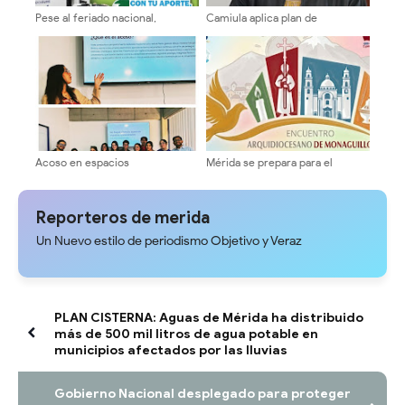
Pese al feriado nacional,
Camiula aplica plan de
SERGIDESOL mantendrá activas
contingencia para el área de
sus rutas de recolección este
Emergencia ante temporada
viernes #24Jul
vacacional
Acoso en espacios
Mérida se prepara para el
universitarios se conversó en la
Encuentro Arquidiocesano de
Facijup-ULA
Monaguillos 2026
Reporteros de merida
Un Nuevo estilo de periodismo Objetivo y Veraz
PLAN CISTERNA: Aguas de Mérida ha distribuido
más de 500 mil litros de agua potable en
municipios afectados por las lluvias
Gobierno Nacional desplegado para proteger