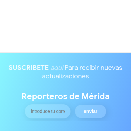
SUSCRIBETE
aquí
Para recibir nuevas
actualizaciones
Reporteros de Mérida