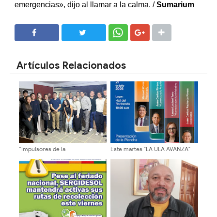
emergencias», dijo al llamar a la calma.
/
Sumarium
SHARE
SHARE
Artículos Relacionados
“Impulsores de la
Este martes "LA ULA AVANZA"
Transformación Universitaria”
presenta su plancha
sostuvieron encuentros en la
ULA sobre autonomía y
sostenibilidad